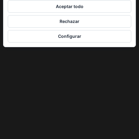
Aceptar todo
Rechazar
Configurar
Bases del sorteo
A. Los premios consistirán en:
•
Ruta ZERO expercience + camiseta
: El ganador
del sorteo podrá disfrutar de una jornada a los
mandos de una de nuestras motos realizando un
recorrido por la Ruta Imperial. La duración estimada
será de entre dos y tres horas. Se incluirá también
una camiseta para el ganador.
•
Premios de consolación
: Se les entregará una
camiseta a los titulares de las dos fotos con más