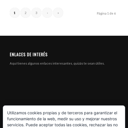
1
2
3
›
»
Página 1 de 6
ENLACES DE INTERÉS
Aquí tienes algunos enlaces interesantes, quizás te sean útiles.
Utilizamos cookies propias y de terceros para garantizar el
funcionamiento de la web, medir su uso y mejorar nuestros
servicios. Puede aceptar todas las cookies, rechazar las no