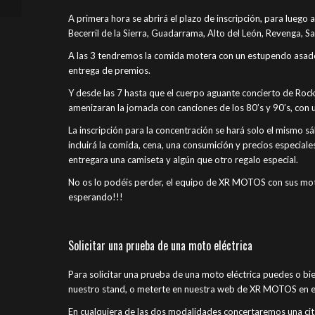
A primera hora se abrirá el plazo de inscripción, para luego 
Becerril de la Sierra, Guadarrama, Alto del León, Revenga, S
A las 3 tendremos la comida motera con un estupendo asado a
entrega de premios.
Y desde las 7 hasta que el cuerpo aguante concierto de Rock 
amenizaran la jornada con canciones de los 80’s y 90’s, con 
La inscripción para la concentración se hará solo el mismo 
incluirá la comida, cena, una consumición y precios especial
entregara una camiseta y algún que otro regalo especial.
No os lo podéis perder, el equipo de XR MOTOS con sus moto
esperando!!!
Solicitar una prueba de una moto eléctrica
Para solicitar una prueba de una moto eléctrica puedes o bien
nuestro stand, o meterte en nuestra web de XR MOTOS en e
En cualquiera de las dos modalidades concertaremos una cit