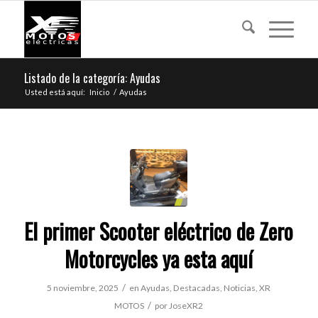
Listado de la categoría: Ayudas
Usted está aquí:
Inicio
/
Ayudas
El primer Scooter eléctrico de Zero
Motorcycles ya esta aquí
/
5 noviembre, 2025
en
Ayudas
,
Destacadas
,
Noticias
,
XR
/
MOTOS
por
JoseXR2