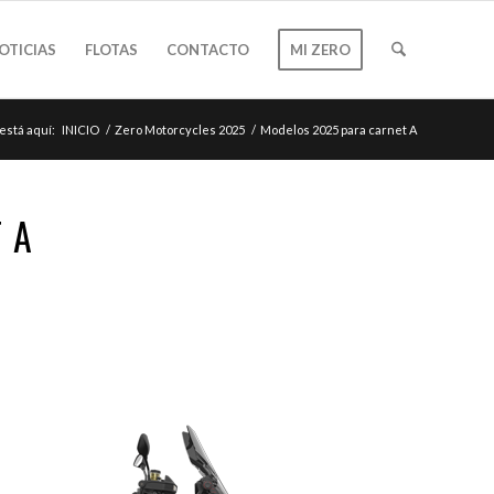
OTICIAS
FLOTAS
CONTACTO
MI ZERO
está aquí:
INICIO
/
Zero Motorcycles 2025
/
Modelos 2025 para carnet A
 A