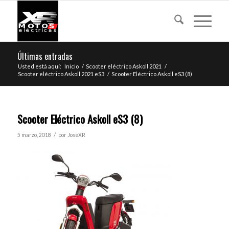
Últimas entradas
Usted está aquí:
Inicio
/
Scooter eléctrico Askoll 2021
/
Scooter eléctrico Askoll 2021 eS3
/
Scooter Eléctrico Askoll eS3 (8)
Scooter Eléctrico Askoll eS3 (8)
/
5 marzo, 2018
por
JoseXR