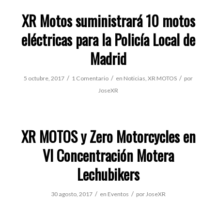
XR Motos suministrará 10 motos
eléctricas para la Policía Local de
Madrid
/
/
/
5 octubre, 2017
1 Comentario
en
Noticias
,
XR MOTOS
por
JoseXR
XR MOTOS y Zero Motorcycles en
VI Concentración Motera
Lechubikers
/
/
30 agosto, 2017
en
Eventos
por
JoseXR