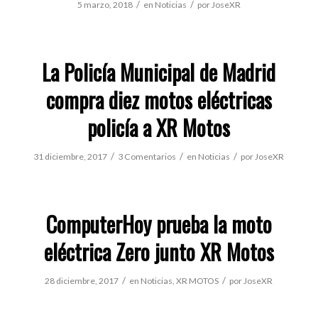
/
/
5 marzo, 2018
en
Noticias
por
JoseXR
La Policía Municipal de Madrid
compra diez motos eléctricas
policía a XR Motos
/
/
/
31 diciembre, 2017
3 Comentarios
en
Noticias
por
JoseXR
ComputerHoy prueba la moto
eléctrica Zero junto XR Motos
/
/
28 diciembre, 2017
en
Noticias
,
XR MOTOS
por
JoseXR