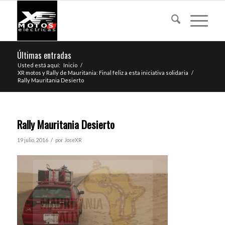
Últimas entradas
Usted está aquí:
Inicio
/
XR motos y Rally de Mauritania: Final feliz a esta iniciativa solidaria
/
Rally Mauritania Desierto
Rally Mauritania Desierto
/
19 julio, 2016
por
JoseXR