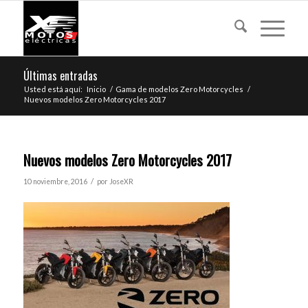
Últimas entradas
Usted está aquí:
Inicio
/
Gama de modelos Zero Motorcycles
/
Nuevos modelos Zero Motorcycles 2017
Nuevos modelos Zero Motorcycles 2017
/
10 noviembre, 2016
por
JoseXR