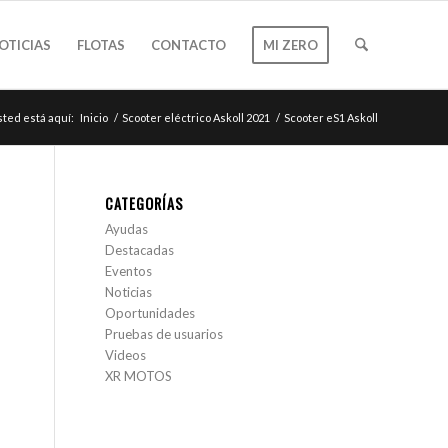
OTICIAS
FLOTAS
CONTACTO
MI ZERO
ted está aquí:
Inicio
/
Scooter eléctrico Askoll 2021
/
Scooter eS1 Askoll
CATEGORÍAS
Ayudas
Destacadas
Eventos
Noticias
Oportunidades
Pruebas de usuarios
Videos
XR MOTOS