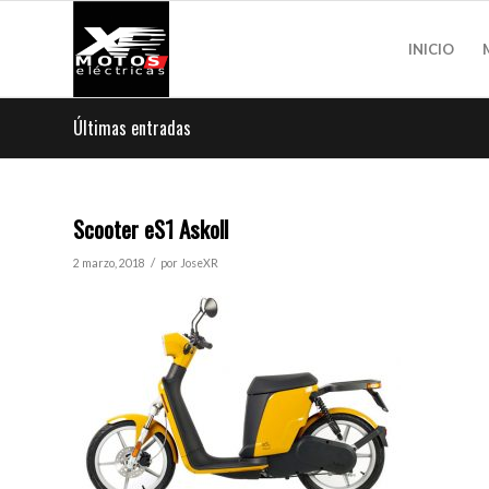
INICIO
Últimas entradas
Scooter eS1 Askoll
/
2 marzo, 2018
por
JoseXR