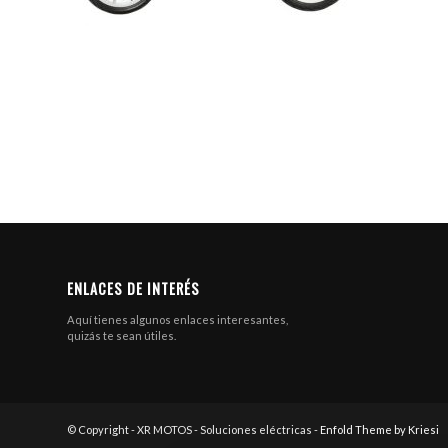
ENLACES DE INTERÉS
Aquí tienes algunos enlaces interesantes,
quizás te sean útiles.
© Copyright - XR MOTOS - Soluciones eléctricas -
Enfold Theme by Kriesi