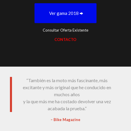
Ver gama 2018
Consultar Oferta Existente
CONTACTO
“También es la moto más fascinante, más
excitante y más original que he conducido en
muchos años
y la que más me ha costado devolver una vez
acabada la prueba.”
– Bike Magazine