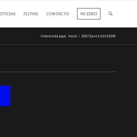
OTICIAS
FLOTAS
CONTACTO
MI ZERO
Usted está aquí:
Inicio
/
2017 Zero S 13.0 11kW