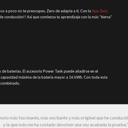
oco a poco no te preocupes, Zero de adapta a ti. Con la
App Zero
 de conducción!! Así que comienza tu aprendizaje con la más “tierna”
de baterías. El accesorio Power Tank puede añadirse en el
a capacidad máxima de la batería mayor a 16 kWh. Con toda esta
o combinado.
moto más fascinante, más excitante y más original que he conduci
y la que más me ha costado devolver una vez acabada la prueba.”