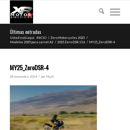
Últimas entradas
Usted está aquí:
INICIO
/
Zero Motorcycles 2025
/
Modelos 2025 para carnet A2
/
2025 Zero DSR 15.6
/
MY25_ZeroDSR-4
MY25_ZeroDSR-4
/
28 noviembre, 2024
por
Mark