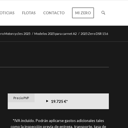
OTICIAS
FLOTAS
CONTACTO
MI ZERO
ro Motorcycles 2025
/
Modelos 2025 para carnet A2
/
2025 Zero DSR 15.6
Precio PVP
19.725 €*
*IVA incluido. Podrán aplicarse gastos adicionales tales
como la inspección previa de entrega, transporte, tasa de