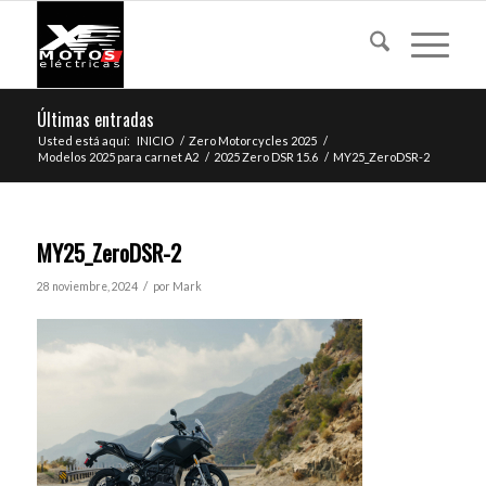
Últimas entradas
Usted está aquí:
INICIO
/
Zero Motorcycles 2025
/
Modelos 2025 para carnet A2
/
2025 Zero DSR 15.6
/
MY25_ZeroDSR-2
MY25_ZeroDSR-2
/
28 noviembre, 2024
por
Mark