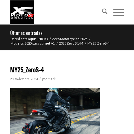
Últimas entradas
Usted está aquí:
INICIO
/
Zero Motorcycles 2025
/
Modelos 2025 para carnet A1
/
2025 Zero S 14.4
/
MY25_ZeroS-4
MY25_ZeroS-4
/
28 noviembre, 2024
por
Mark