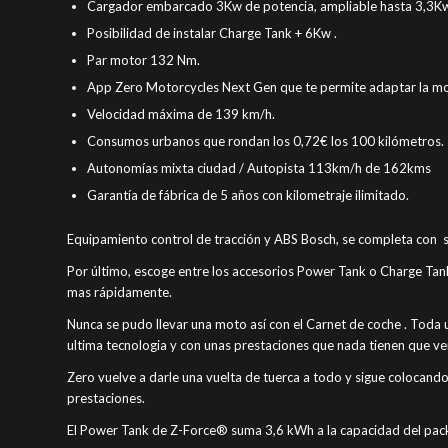
Cargador embarcado 3Kw de potencia, ampliable hasta 3,3K
Posibilidad de instalar Charge Tank + 6Kw .
Par motor 132 Nm.
App Zero Motorcycles Next Gen que te permite adaptar la mo
Velocidad máxima de 139 km/h.
Consumos urbanos que rondan los 0,72€ los 100 kilómetros.
Autonomías mixta ciudad / Autopista 113km/h de 162kms
Garantía de fábrica de 5 años con kilometraje ilimitado.
Equipamiento control de tracción y ABS Bosch, se completa con 
Por último, escoge entre los accesorios Power Tank o Charge Ta
mas rápidamente.
Nunca se pudo llevar una moto así con el Carnet de coche . Tod
ultima tecnologia y con unas prestaciones que nada tienen que ve
Zero vuelve a darle una vuelta de tuerca a todo y sigue colocando 
prestaciones.
El Power Tank de Z-Force® suma 3,6 kWh a la capacidad del pack