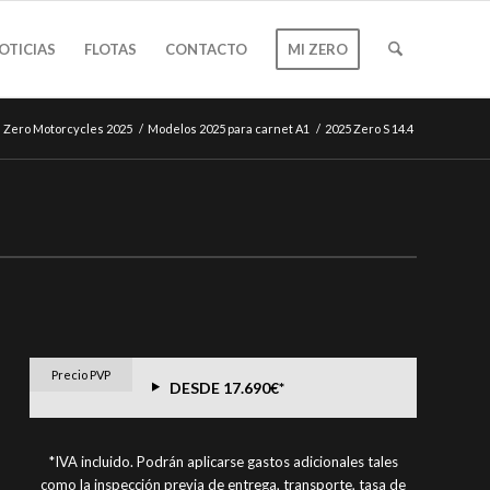
OTICIAS
FLOTAS
CONTACTO
MI ZERO
Zero Motorcycles 2025
/
Modelos 2025 para carnet A1
/
2025 Zero S 14.4
Precio PVP
DESDE 17.690€*
*IVA incluido. Podrán aplicarse gastos adicionales tales
como la inspección previa de entrega, transporte, tasa de