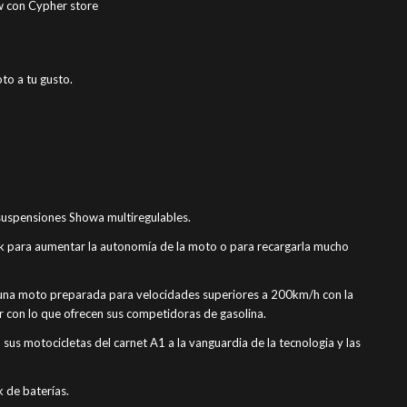
w con Cypher store
to a tu gusto.
suspensiones Showa multiregulables.
nk para aumentar la autonomía de la moto o para recargarla mucho
a una moto preparada para velocidades superiores a 200km/h con la
r con lo que ofrecen sus competidoras de gasolina.
sus motocicletas del carnet A1 a la vanguardia de la tecnologia y las
 de baterías.