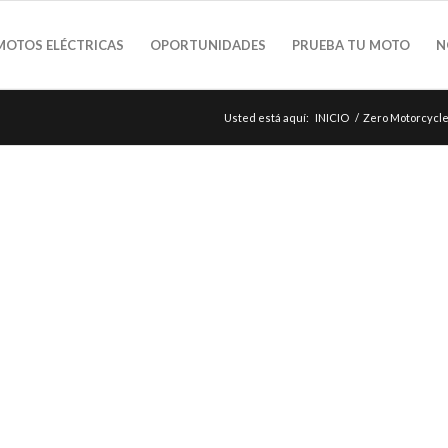
MOTOS ELÉCTRICAS
OPORTUNIDADES
PRUEBA TU MOTO
N
Usted está aquí:
INICIO
/
Zero Motorcycle