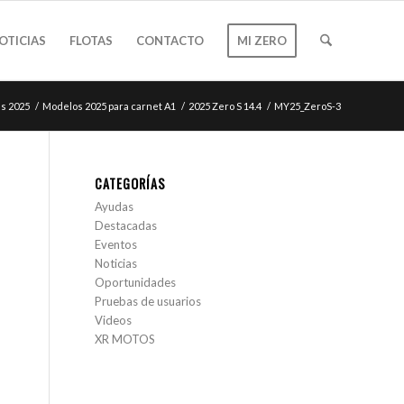
OTICIAS
FLOTAS
CONTACTO
MI ZERO
s 2025
/
Modelos 2025 para carnet A1
/
2025 Zero S 14.4
/
MY25_ZeroS-3
CATEGORÍAS
Ayudas
Destacadas
Eventos
Noticias
Oportunidades
Pruebas de usuarios
Videos
XR MOTOS