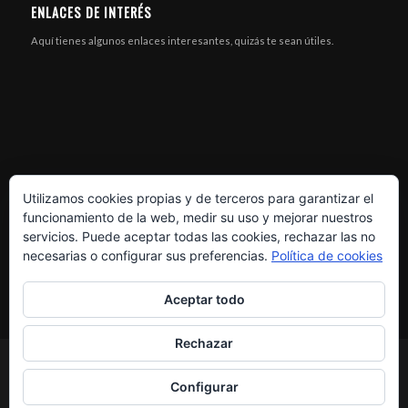
ENLACES DE INTERÉS
Aquí tienes algunos enlaces interesantes, quizás te sean útiles.
Utilizamos cookies propias y de terceros para garantizar el
funcionamiento de la web, medir su uso y mejorar nuestros
servicios. Puede aceptar todas las cookies, rechazar las no
necesarias o configurar sus preferencias.
Política de cookies
Aceptar todo
Rechazar
© Copyright - XR MOTOS - Soluciones eléctricas -
Enfold Theme by Kriesi
Configurar
¿Dónde estamos?
Askoll
Zero Motorcycles