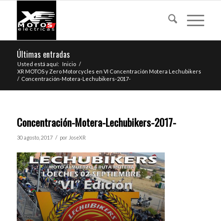
Últimas entradas
Usted está aquí:
Inicio
/
XR MOTOS y Zero Motorcycles en VI Concentración Motera Lechubikers
/
Concentración-Motera-Lechubikers-2017-
Concentración-Motera-Lechubikers-2017-
/
30 agosto, 2017
por
JoseXR