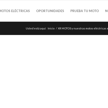
MOTOS ELÉCTRICAS
OPORTUNIDADES
PRUEBA TU MOTO
N
Usted está aquí:
Inicio
/
XR MOTOS y nuestras motos eléctricas en