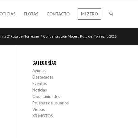
OTICIAS
FLOTAS
CONTACTO
MI ZERO
 la 2ª Ruta del Torrezno
/
Concentración Motera Ruta del Torrezno 2016
CATEGORÍAS
Ayudas
Destacadas
Eventos
Noticias
Oportunidades
Pruebas de usuarios
Videos
XR MOTOS