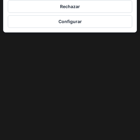
Rechazar
Configurar
ENLACES DE INTERÉS
Aquí tienes algunos enlaces interesantes, quizás te sean útiles.