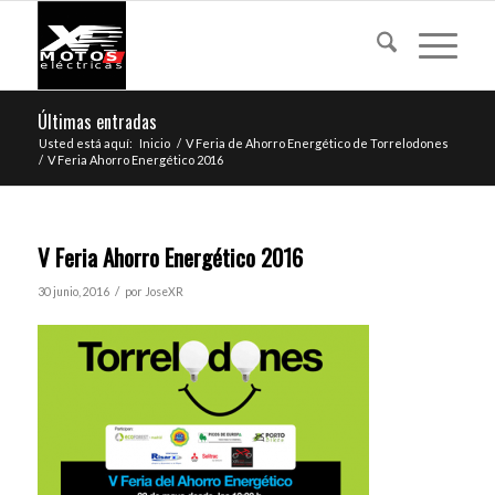
Últimas entradas
Usted está aquí:
Inicio
/
V Feria de Ahorro Energético de Torrelodones
/
V Feria Ahorro Energético 2016
V Feria Ahorro Energético 2016
/
30 junio, 2016
por
JoseXR