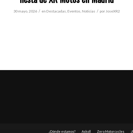
/
/
30 mayo, 2026
en
Destacadas
,
Eventos
,
Noticias
por
JoseXR2
¿Dónde estamos?
Askoll
Zero Motorcycles
¡