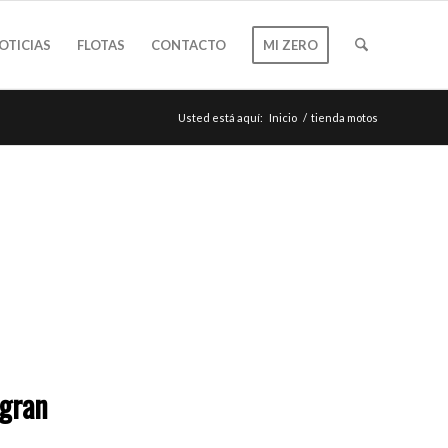
OTICIAS
FLOTAS
CONTACTO
MI ZERO
Usted está aquí:
Inicio
/
tienda motos
 gran