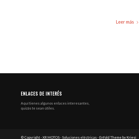
Leer más
ENLACES DE INTERÉS
Aquí tienes algunos enlaces interesantes,
quizás te sean útiles.
© Copyright - XR MOTOS - Soluciones eléctricas -
Enfold Theme by Kriesi