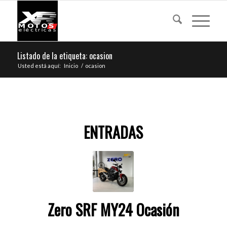
Listado de la etiqueta: ocasion
Usted está aquí:
Inicio
/
ocasion
ENTRADAS
Zero SRF MY24 Ocasión