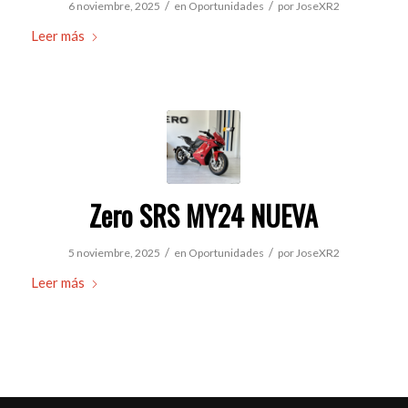
/
/
6 noviembre, 2025
en
Oportunidades
por
JoseXR2
Leer más
Zero SRS MY24 NUEVA
/
/
5 noviembre, 2025
en
Oportunidades
por
JoseXR2
Leer más