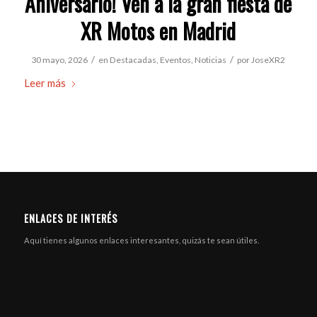
Aniversario! Ven a la gran fiesta de
XR Motos en Madrid
/
/
30 mayo, 2026
en
Destacadas
,
Eventos
,
Noticias
por
JoseXR2
Leer más
ENLACES DE INTERÉS
Aquí tienes algunos enlaces interesantes, quizás te sean útiles.