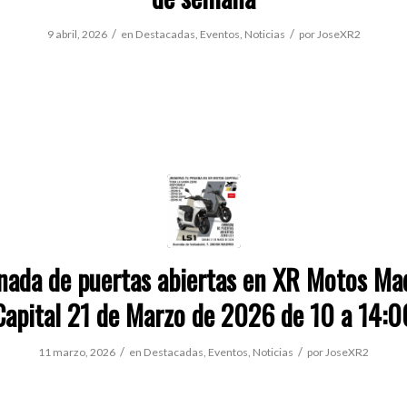
/
/
9 abril, 2026
en
Destacadas
,
Eventos
,
Noticias
por
JoseXR2
nada de puertas abiertas en XR Motos Ma
Capital 21 de Marzo de 2026 de 10 a 14:0
/
/
11 marzo, 2026
en
Destacadas
,
Eventos
,
Noticias
por
JoseXR2