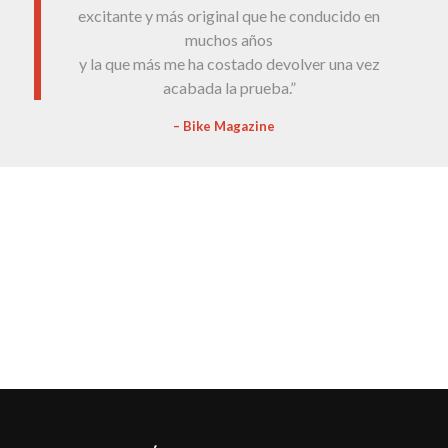
excitante y más original que he conducido en
muchos años
y la que más me ha costado devolver una vez
acabada la prueba.”
– Bike Magazine