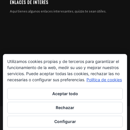
ENLACES DE INTERÉS
Aquí tienes algunos enlaces interesantes, quizás te sean útiles.
Utilizamos cookies propias y de terceros para garantizar el
funcionamiento de la web, medir su uso y mejorar nuestros
servicios. Puede aceptar todas las cookies, rechazar las no
necesarias o configurar sus preferencias.
Política de cookies
Aceptar todo
Rechazar
© Copyright - XR MOTOS - Soluciones eléctricas -
Enfold Theme by Kriesi
Configurar
¿Dónde estamos?
Askoll
Zero Motorcycles
¡Pide tu prueba!
Cookies
Privacidad de datos