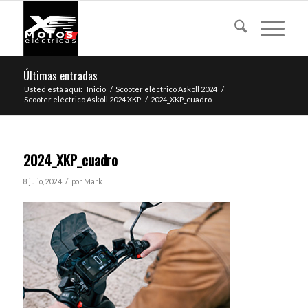
Últimas entradas
Usted está aquí:
Inicio
/
Scooter eléctrico Askoll 2024
/
Scooter eléctrico Askoll 2024 XKP
/
2024_XKP_cuadro
2024_XKP_cuadro
/
8 julio, 2024
por
Mark