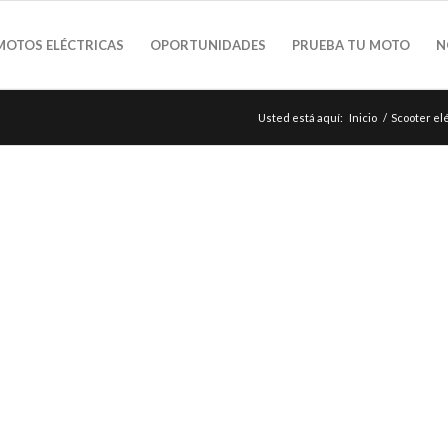
MOTOS ELÉCTRICAS
OPORTUNIDADES
PRUEBA TU MOTO
N
Usted está aquí:
Inicio
/
Scooter elé