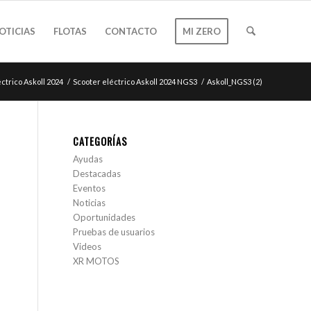
OTICIAS
FLOTAS
CONTACTO
MI ZERO
ctrico Askoll 2024
/
Scooter eléctrico Askoll 2024 NGS3
/
Askoll_NGS3 (2)
CATEGORÍAS
Ayudas
Destacadas
Eventos
Noticias
Oportunidades
Pruebas de usuarios
Videos
XR MOTOS