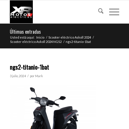
Últimas entradas
Usted está aquí:
Inicio
/
Scooter eléctrico Askoll 2024
/
Scooter eléctrico Askoll 2024 NGS2
/
ngs2-titanio-1bat
ngs2-titanio-1bat
/
3 julio, 2024
por
Mark