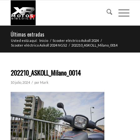
Últimas entradas
Usted está aquí:
Inicio
/
Scooter eléctrico Askoll 2024
/
Scooter eléctrico Askoll 2024 NGS2
/
202210_ASKOLL_Milano_0014
202210_ASKOLL_Milano_0014
/
10 julio, 2024
por
Mark