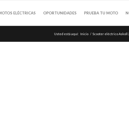
MOTOS ELÉCTRICAS
OPORTUNIDADES
PRUEBA TU MOTO
N
Usted está aquí:
Inicio
/
Scooter eléctrico Askoll