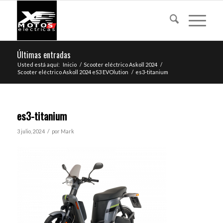
Últimas entradas
Usted está aquí:
Inicio
/
Scooter eléctrico Askoll 2024
/
Scooter eléctrico Askoll 2024 eS3 EVOlution
/
es3-titanium
es3-titanium
/
3 julio, 2024
por
Mark