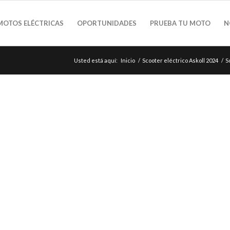
MOTOS ELÉCTRICAS
OPORTUNIDADES
PRUEBA TU MOTO
N
Usted está aquí:
Inicio
/
Scooter eléctrico Askoll 2024
/
S