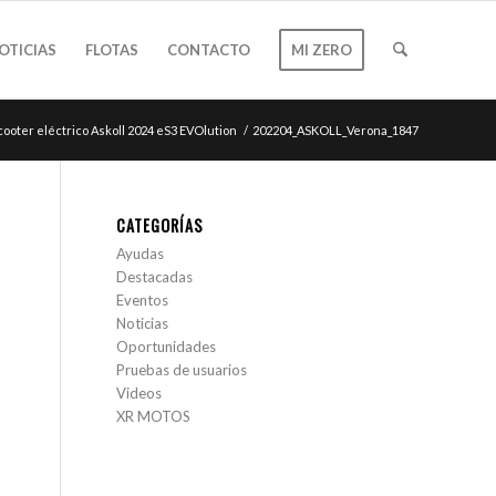
OTICIAS
FLOTAS
CONTACTO
MI ZERO
cooter eléctrico Askoll 2024 eS3 EVOlution
/
202204_ASKOLL_Verona_1847
CATEGORÍAS
Ayudas
Destacadas
Eventos
Noticias
Oportunidades
Pruebas de usuarios
Videos
XR MOTOS