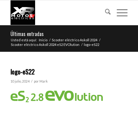
Últimas entradas
Usted está aquí:
Inicio
/
Scooter eléctrico Askoll 2024
/
Scooter eléctrico Askoll 2024 eS2 EVOlution
/
logo-eS22
logo-eS22
/
10 julio, 2024
por
Mark