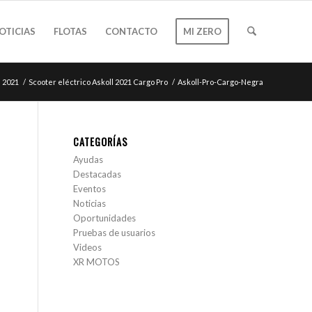
OTICIAS
FLOTAS
CONTACTO
MI ZERO
l 2021
/
Scooter eléctrico Askoll 2021 Cargo Pro
/
Askoll-Pro-Cargo-Negra
CATEGORÍAS
Ayudas
Destacadas
Eventos
Noticias
Oportunidades
Pruebas de usuarios
Videos
XR MOTOS