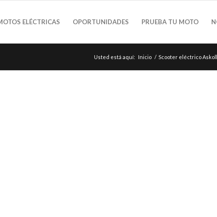
MOTOS ELÉCTRICAS
OPORTUNIDADES
PRUEBA TU MOTO
N
Usted está aquí:
Inicio
/
Scooter eléctrico Askol