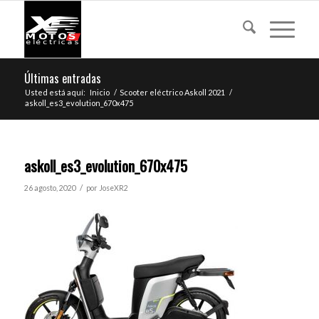
Últimas entradas
Usted está aquí:
Inicio
/
Scooter eléctrico Askoll 2021
/
askoll_es3_evolution_670x475
askoll_es3_evolution_670x475
/
26 agosto, 2020
por
JoseXR2