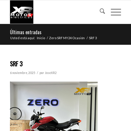
Últimas entradas
Usted está aquí:
Inicio
/
Zero SRF MY24 Ocasión
/
SRF 3
SRF 3
/
6 noviembre, 2025
por
JoseXR2