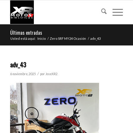
Últimas entradas
Usted está aquí:
Inicio
/
Zero SRF MY24 Ocasión
/
adv_43
adv_43
/
6 noviembre, 2025
por
JoseXR2