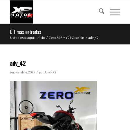
Últimas entradas
Usted está aquí:
Inicio
/
Zero SRF MY24 Ocasión
/
adv_42
adv_42
/
6 noviembre, 2025
por
JoseXR2