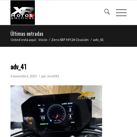
Últimas entradas
Usted está aquí:
Inicio
/
Zero SRF MY24 Ocasión
/
adv_41
adv_41
/
6 noviembre, 2025
por
JoseXR2