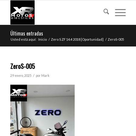
Últimas entradas
Usted está aquí:
Inicio
/
Zero S ZF 14.4 2018 [Oportunidad]
/
ZeroS-005
ZeroS-005
/
29 enero, 2025
por
Mark