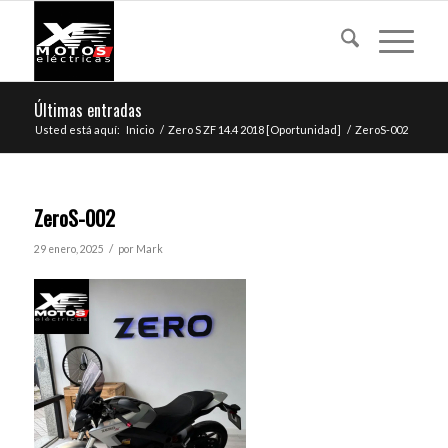
Últimas entradas
Usted está aquí:
Inicio
/
Zero S ZF 14.4 2018 [Oportunidad]
/
ZeroS-002
ZeroS-002
/
29 enero, 2025
por
Mark