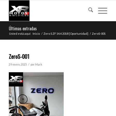
Últimas entradas
Usted está aquí:
Inicio
/
Zero S ZF 14.4 2018 [Oportunidad]
/
ZeroS-001
ZeroS-001
/
29 enero, 2025
por
Mark