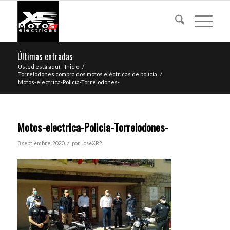
Últimas entradas
Usted está aquí:
Inicio
/
Torrelodones compra dos motos eléctricas de policía
/
Motos-electrica-Policia-Torrelodones-
Motos-electrica-Policia-Torrelodones-
/
3 septiembre, 2020
por
JoseXR2