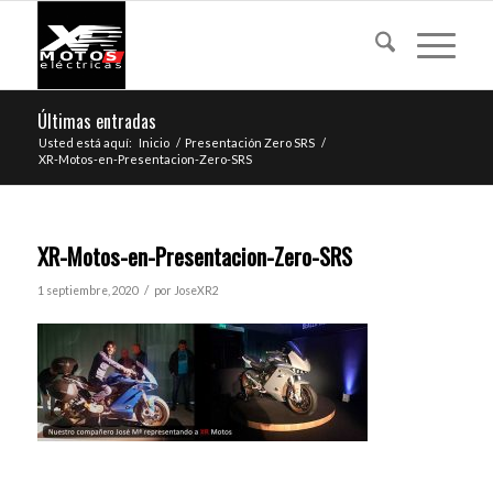
Últimas entradas
Usted está aquí:
Inicio
/
Presentación Zero SRS
/
XR-Motos-en-Presentacion-Zero-SRS
XR-Motos-en-Presentacion-Zero-SRS
/
1 septiembre, 2020
por
JoseXR2