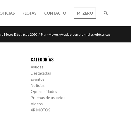
OTICIAS
FLOTAS
CONTACTO
MI ZERO
pra Motos Eléctricas 2020
/
Plan-Moves-Ayudas-compra-motos-eléctricas
CATEGORÍAS
Ayudas
Destacadas
Eventos
Noticias
Oportunidades
Pruebas de usuarios
Videos
XR MOTOS