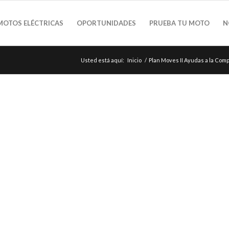
MOTOS ELÉCTRICAS
OPORTUNIDADES
PRUEBA TU MOTO
N
Usted está aquí:
Inicio
/
Plan Moves II Ayudas a la Com