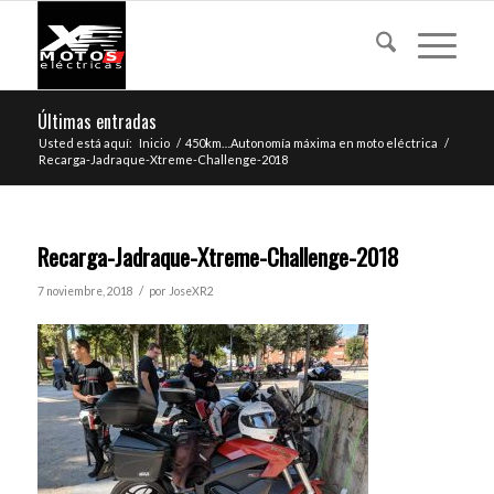
Últimas entradas
Usted está aquí:
Inicio
/
450km…Autonomía máxima en moto eléctrica
/
Recarga-Jadraque-Xtreme-Challenge-2018
Recarga-Jadraque-Xtreme-Challenge-2018
/
7 noviembre, 2018
por
JoseXR2