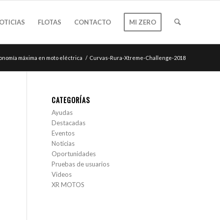
OTICIAS
FLOTAS
CONTACTO
MI ZERO
nomía máxima en moto eléctrica
/
Curvas-Rura-Xtreme-Challenge-2018
CATEGORÍAS
Ayudas
Destacadas
Eventos
Noticias
Oportunidades
Pruebas de usuarios
Videos
XR MOTOS