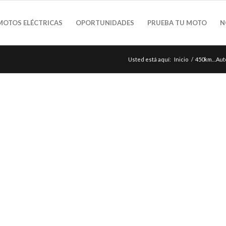
MOTOS ELÉCTRICAS
OPORTUNIDADES
PRUEBA TU MOTO
N
Usted está aquí:
Inicio
/
450km…Auto